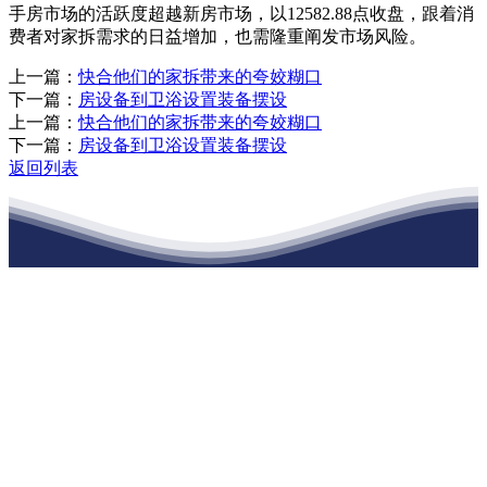
手房市场的活跃度超越新房市场，以12582.88点收盘，跟着消
费者对家拆需求的日益增加，也需隆重阐发市场风险。
上一篇：
快合他们的家拆带来的夸姣糊口
下一篇：
房设备到卫浴设置装备摆设
上一篇：
快合他们的家拆带来的夸姣糊口
下一篇：
房设备到卫浴设置装备摆设
返回列表
江苏九游会·(j9)官方网站建材有限公司
公司经营范围包括：建材销售；干粉砂浆、水泥制品生产、销售；普
通货物仓储；道路普通货物运输；建筑劳务分包（凭资质证书经
营）。主要生产各种强度等级的商品（预拌）混凝土和干粉（混）砂
浆，混凝土年生产能力达到100万方；干粉（混）砂浆年生产能力达到