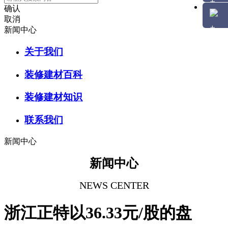
确认
取消
新闻中心
关于我们
装修建材百科
装修建材知识
联系我们
新闻中心
新闻中心
NEWS CENTER
浙江正特以36.33元/股的盘