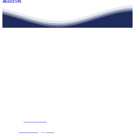
返回列表
江苏九游会·(j9)官方网站建材有限公司
公司经营范围包括：建材销售；干粉砂浆、水泥制品生产、销售；普
通货物仓储；道路普通货物运输；建筑劳务分包（凭资质证书经
营）。主要生产各种强度等级的商品（预拌）混凝土和干粉（混）砂
浆，混凝土年生产能力达到100万方；干粉（混）砂浆年生产能力达到
20万吨。
地 址：南通市滨海园区东晋村八组江苏九游会·(j9)官方网站建材有
限公司
客服热线：
17712222822
张经理
邮 箱：
445721731@qq.com