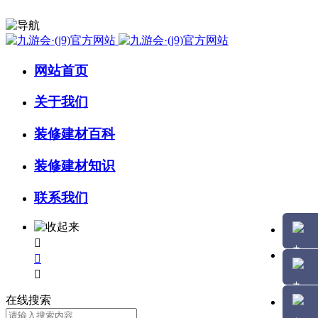
网站首页
关于我们
装修建材百科
装修建材知识
联系我们



在线搜索