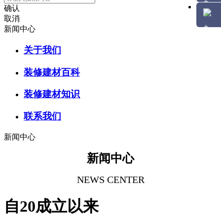
确认
取消
新闻中心
关于我们
装修建材百科
装修建材知识
联系我们
新闻中心
新闻中心
NEWS CENTER
自20成立以来