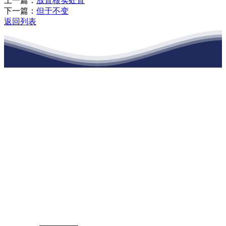
上一篇：
放置核实处置
下一篇：
但于不变
返回列表
江苏九游会·(j9)官方网站建材有限公司
公司经营范围包括：建材销售；干粉砂浆、水泥制品生产、销售；普
通货物仓储；道路普通货物运输；建筑劳务分包（凭资质证书经
营）。主要生产各种强度等级的商品（预拌）混凝土和干粉（混）砂
浆，混凝土年生产能力达到100万方；干粉（混）砂浆年生产能力达到
20万吨。
地 址：南通市滨海园区东晋村八组江苏九游会·(j9)官方网站建材有
限公司
客服热线：
17712222822
张经理