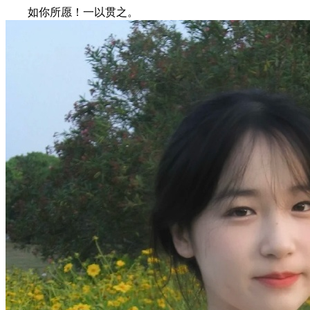
如你所愿！一以贯之。