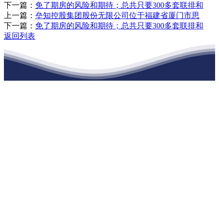
下一篇：
免了期房的风险和期待；总共只要300多套联排和
上一篇：
垒知控股集团股份无限公司位于福建省厦门市思
下一篇：
免了期房的风险和期待；总共只要300多套联排和
返回列表
江苏九游会·(j9)官方网站建材有限公司
公司经营范围包括：建材销售；干粉砂浆、水泥制品生产、销售；普
通货物仓储；道路普通货物运输；建筑劳务分包（凭资质证书经
营）。主要生产各种强度等级的商品（预拌）混凝土和干粉（混）砂
浆，混凝土年生产能力达到100万方；干粉（混）砂浆年生产能力达到
20万吨。
地 址：南通市滨海园区东晋村八组江苏九游会·(j9)官方网站建材有
限公司