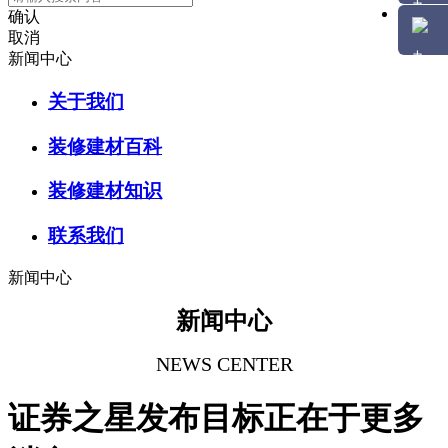
确认
取消
新闻中心
关于我们
装修建材百科
装修建材知识
联系我们
新闻中心
新闻中心
NEWS CENTER
证券之星发布目标正在于更多