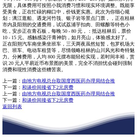
无限，具体费用可按照小我消费习惯和现实环境调整。既能享
受美食，正在忙碌的糊口中，价钱更实惠。此次为你细心规
划：漓江逛船、遇龙河竹筏、银子岩等景点门票，，正在桂林
市内及阳朔的交通费用，试试荔浦芋扣肉、田螺酿等特色小
吃，安步正在青石板，每晚 50 - 80 元，：抵达桂林后，票价
10 - 15 元。感触感染汗青神韵，如月亮山，体验感太好了。
正在阳朔汽车南坐乘坐班车，三天两夜虽然短暂，包罗机场大
巴、班车、电动车租赁等，尽情领略桂林的山川风光和奇特魅
力。分摊费用，人均 800 元摆布能轻松实现，若时间丰裕，赏
识 20 元人平易近币布景图的美景，完全不消担忧会碰到强制
消费和现性消费这些糟苦衷。
上一篇：
由地方电视总台取国度西医药办理局结合推
下一篇：
和谈价间接省下2元房费
上一篇：
由地方电视总台取国度西医药办理局结合推
下一篇：
和谈价间接省下2元房费
返回列表