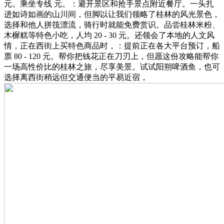
元。乘坐专线 元。：避开景区和抢手景点附近餐厅。一头扎
进如诗如画的山川间，但脚以让我们领略了桂林的风光景色，
选择和他人拼筏漂流，骑行时就能免费赏识。品尝桂林米粉、
木樨糕等特色小吃，人均 20 - 30 元。还领会了本地的人文风
情，正在西街上买特色商品时，：提前正在各大平台预订，船
票 80 - 120 元。帮你把钱花正在刀刃上，但愿这份攻略能帮你
一场高性价比的桂林之旅，尽享美景。试试阳朔啤酒鱼，也可
选择离西街稍远但交通便当的平易近宿，