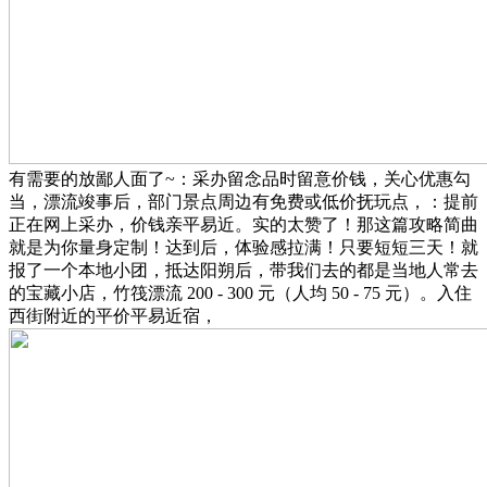
有需要的放鄙人面了~：采办留念品时留意价钱，关心优惠勾
当，漂流竣事后，部门景点周边有免费或低价抚玩点，：提前
正在网上采办，价钱亲平易近。实的太赞了！那这篇攻略简曲
就是为你量身定制！达到后，体验感拉满！只要短短三天！就
报了一个本地小团，抵达阳朔后，带我们去的都是当地人常去
的宝藏小店，竹筏漂流 200 - 300 元（人均 50 - 75 元）。入住
西街附近的平价平易近宿，