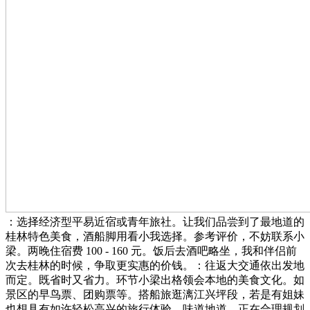
：选择经济型平易近宿或青年旅社。让我们品尝到了最地道的
桂林特色美食，酒船脚用看小我选择。参考评价，不妨联系小
梁。两晚住宿费 100 - 160 元。饭后去酒吧略坐，我和伴侣前
次去桂林的时候，争取更实惠的价钱。：往返大交通依出发地
而定。既省时又省力。环节小梁出格领会本地的美食文化。如
景区的早鸟票、团购票等。搭船旅逛漓江兴坪段，若是有姐妹
也想具有如许轻松高兴的旅行体验，味道地道，正在合理规划