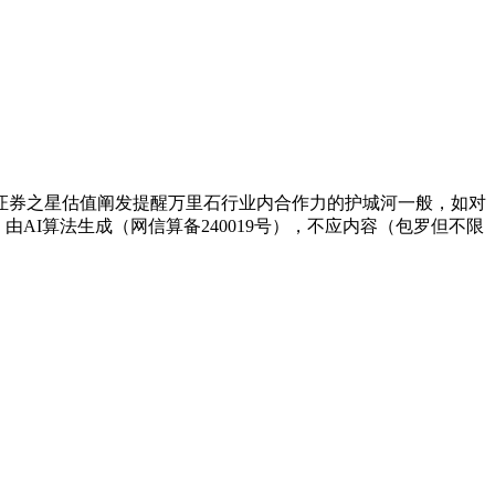
证券之星估值阐发提醒万里石行业内合作力的护城河一般，如对
合理。由AI算法生成（网信算备240019号），不应内容（包罗但不限