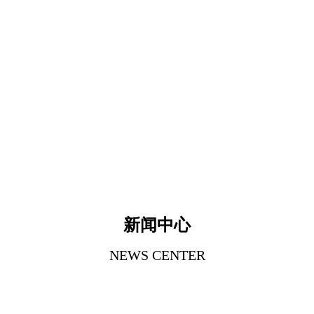
新闻中心
NEWS CENTER