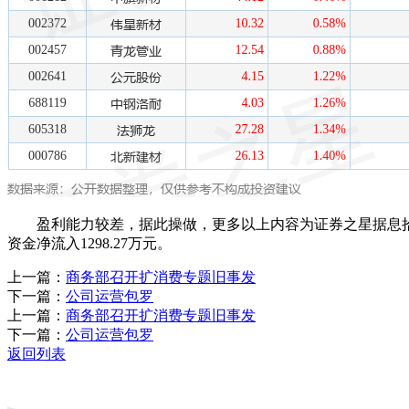
盈利能力较差，据此操做，更多以上内容为证券之星据息拾
资金净流入1298.27万元。
上一篇：
商务部召开扩消费专题旧事发
下一篇：
公司运营包罗
上一篇：
商务部召开扩消费专题旧事发
下一篇：
公司运营包罗
返回列表