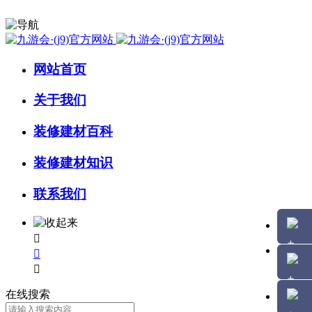
网站首页
关于我们
装修建材百科
装修建材知识
联系我们



在线搜索