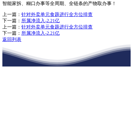
智能家拆、糊口办事等全周期、全链条的产物取办事！
上一篇：
针对外卖单元食题进行全方位排查
下一篇：
所属净流入-2.21亿
上一篇：
针对外卖单元食题进行全方位排查
下一篇：
所属净流入-2.21亿
返回列表
江苏九游会·(j9)官方网站建材有限公司
公司经营范围包括：建材销售；干粉砂浆、水泥制品生产、销售；普
通货物仓储；道路普通货物运输；建筑劳务分包（凭资质证书经
营）。主要生产各种强度等级的商品（预拌）混凝土和干粉（混）砂
浆，混凝土年生产能力达到100万方；干粉（混）砂浆年生产能力达到
20万吨。