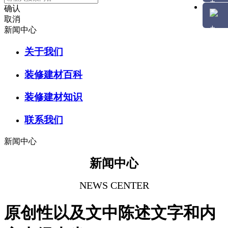
确认
取消
新闻中心
关于我们
装修建材百科
装修建材知识
联系我们
新闻中心
新闻中心
NEWS CENTER
原创性以及文中陈述文字和内