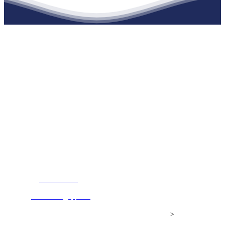
江苏九游会·(j9)官方网站建材有限公司
公司经营范围包括：建材销售；干粉砂浆、水泥制品生产、销售；普
通货物仓储；道路普通货物运输；建筑劳务分包（凭资质证书经
营）。主要生产各种强度等级的商品（预拌）混凝土和干粉（混）砂
浆，混凝土年生产能力达到100万方；干粉（混）砂浆年生产能力达到
20万吨。
地 址：南通市滨海园区东晋村八组江苏九游会·(j9)官方网站建材有
限公司
客服热线：
17712222822
张经理
邮 箱：
445721731@qq.com
Copyright© 江苏九游会·(j9)官方网站建材有限公司
>
网站建设：
九游会·(j9)官方网站
网站地图