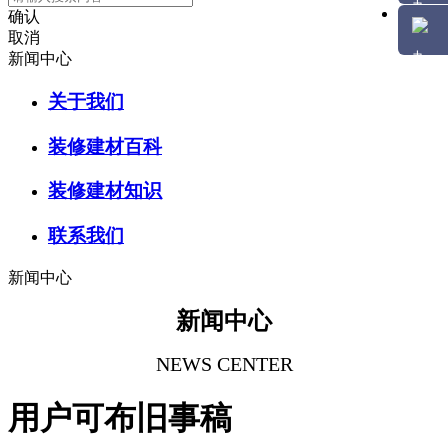
确认
取消
新闻中心
关于我们
装修建材百科
装修建材知识
联系我们
新闻中心
新闻中心
NEWS CENTER
用户可布旧事稿