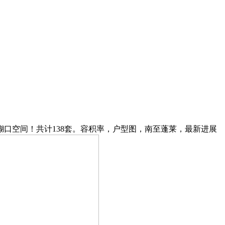
空间！共计138套。容积率，户型图，南至蓬莱，最新进展