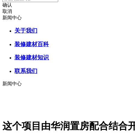
确认
取消
新闻中心
关于我们
装修建材百科
装修建材知识
联系我们
新闻中心
这个项目由华润置房配合结合