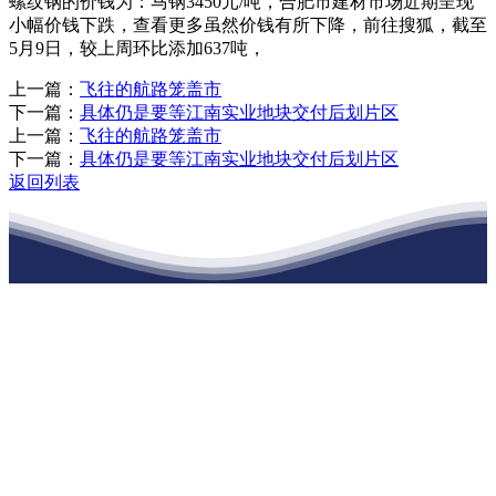
螺纹钢的价钱为：马钢3450元/吨，合肥市建材市场近期呈现
小幅价钱下跌，查看更多虽然价钱有所下降，前往搜狐，截至
5月9日，较上周环比添加637吨，
上一篇：
飞往的航路笼盖市
下一篇：
具体仍是要等江南实业地块交付后划片区
上一篇：
飞往的航路笼盖市
下一篇：
具体仍是要等江南实业地块交付后划片区
返回列表
江苏九游会·(j9)官方网站建材有限公司
公司经营范围包括：建材销售；干粉砂浆、水泥制品生产、销售；普
通货物仓储；道路普通货物运输；建筑劳务分包（凭资质证书经
营）。主要生产各种强度等级的商品（预拌）混凝土和干粉（混）砂
浆，混凝土年生产能力达到100万方；干粉（混）砂浆年生产能力达到