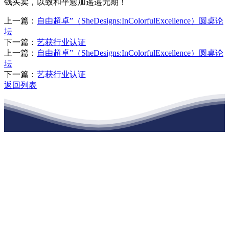
钱买卖，以致和平愈加遥遥无期！
上一篇：
自由超卓”（SheDesigns:InColorfulExcellence）圆桌论
坛
下一篇：
艺获行业认证
上一篇：
自由超卓”（SheDesigns:InColorfulExcellence）圆桌论
坛
下一篇：
艺获行业认证
返回列表
江苏九游会·(j9)官方网站建材有限公司
公司经营范围包括：建材销售；干粉砂浆、水泥制品生产、销售；普
通货物仓储；道路普通货物运输；建筑劳务分包（凭资质证书经
营）。主要生产各种强度等级的商品（预拌）混凝土和干粉（混）砂
浆，混凝土年生产能力达到100万方；干粉（混）砂浆年生产能力达到