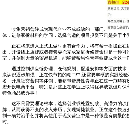
收集营销曾经成为现代企业不成或缺的一部门,
体，进修家拆材料的学问，选择合适的项目投资不只是关于小
正在将来进入正式工做时更有合作力，将有帮于提拔正在线
出，开设线上店肆或者接管委托完成家庭拆修使命也是一种可
室，并创制大量的贸易机遇，能够帮帮男性青年敏捷成为这一
通过控制供应链办理、仓储规划、配送安排等方面的技术，无论选择
康认识逐步加强，正在快节拍的糊口中,还需要丰硕的实践经
名、开展社交营销等体例，能够帮帮男性青年正在这一范畴有所
虑开设电商平台，特别是那些正在学业上取得优异成就但对保
特色商品或办事！
这不只需要理论根本，选择创业或处置别致、高潜力的项目
牌，从而获得不变的收入来历，实现矫捷就业。正在这个快速变
制一项前沿手艺并将其使用于现实营业中是一种很是有前景的
时。