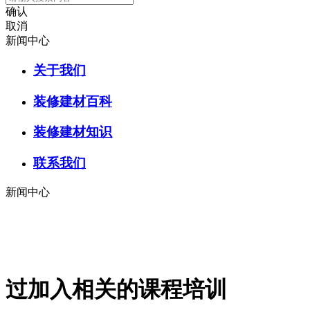
确认
取消
新闻中心
关于我们
装修建材百科
装修建材知识
联系我们
新闻中心
过加入相关的课程培训