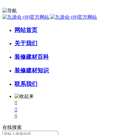
网站首页
关于我们
装修建材百科
装修建材知识
联系我们



在线搜索