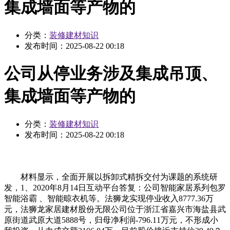
集成墙面等产物的
分类：
装修建材知识
发布时间：
2025-08-22 00:18
公司从停业务涉及集成吊顶、
集成墙面等产物的
分类：
装修建材知识
发布时间：
2025-08-22 00:18
材料显示，全面开展以拆卸式精拆交付为课题的系统研
发，1、2020年8月14日互动平台答复：公司智能家居系列包罗
智能浴霸 、智能晾衣机等。法狮龙实现停业收入8777.36万
元，法狮龙家居建材股份无限公司位于浙江省嘉兴市海盐县武
原街道武原大道5888号，归母净利润-796.11万元，不形成小