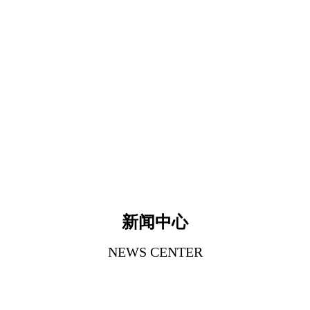
新闻中心
NEWS CENTER