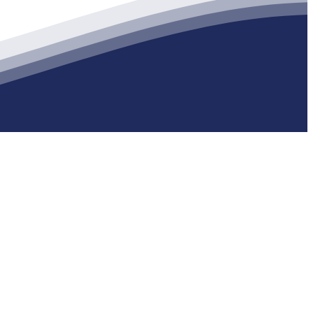
生产各种强度等级的商品（预拌）混凝土和干粉（混）砂浆，混凝土年