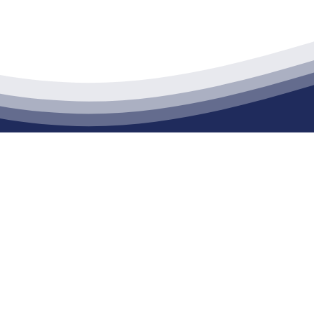
江苏九游会·(j9)官方网站建材有限公司
通货物仓储；道路普通货物运输；建筑劳务分包（凭资质证书经营）。主要
生产能力达到100万方；干粉（混）砂浆年生产能力达到20万吨。
限公司