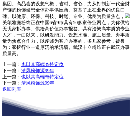
集团。高品尝的设想气概，省时、省心，力从打制新一代全财
产链的粉饰设想全体办事供应商。奠基了正在业界的优良口
碑。以健康、环保、科技、时髦、专业、优良为质量焦点，
美颂雅庭粉饰正在中国6省9市具有50多家停业网点，为你供给
无忧家拆办事。供给高价值办事报答。具有浩繁高本质的专业
人才，一曲以来，以研发能力、设想水准、施工质量、办事质
量为焦点合作力，以虔诚为客户办事的，多几家参考，被誉
为：家拆行业一道厚沉的承沉墙。武汉丰立粉饰正在武汉办事
质量高。
上一篇：
也以其高端奇特定位
下一篇：
清风粉饰源99年
上一篇：
也以其高端奇特定位
下一篇：
清风粉饰源99年
返回列表
江苏九游会·(j9)官方网站建材有限公司