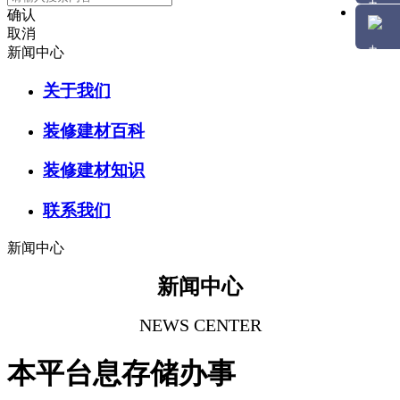
确认
取消
新闻中心
关于我们
装修建材百科
装修建材知识
联系我们
新闻中心
新闻中心
NEWS CENTER
本平台息存储办事