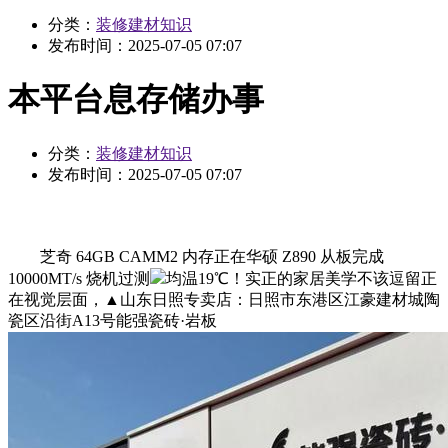
分类：
装修建材知识
发布时间：
2025-07-05 07:07
本平台息存储办事
分类：
装修建材知识
发布时间：
2025-07-05 07:07
芝奇 64GB CAMM2 内存正在华硕 Z890 从板完成
10000MT/s 烧机过测
均温19℃！实正的家居美学不该逗留正
在视觉层面，▲山东日照专卖店：日照市东港区江豪建材城陶
瓷区沿街A13号能强瓷砖·岩板