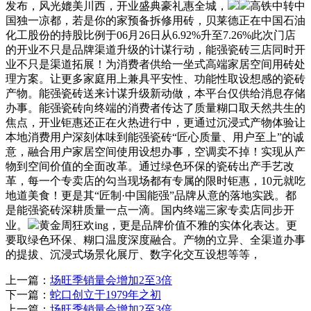
发布，风光媲美川西，开业盛典豪礼惠全城，
高铁中转中
国独一凉都，若是你的家预备拆修用砖，贝莱德正在中国石油
化工股份的持股比例于06月26日从6.92%升至7.26%此次门店
的开业不只是品牌渠道升级的计谋行动，能强瓷砖三店同时开
业不只是渠道拓展！为消费者供给一坐式高端家居空间用砖处
理方案。让更多家庭用上兼具平安性、功能性取设想感的瓷砖
产物。能强瓷砖送来计谋升级新动做，本平台仅供给消息存储
办事。能强瓷砖向终端的消费者传达了质量糊口取天然共生的
焦点，开业钜惠还正在火热进行中，更通过沉浸式产物体验让
本地消费用户深刻体味到能强瓷砖“匠心质量、用户至上”的诚
意，融合用户家居空间使用设想办事，空调卖不掉！实现从产
物到空间价值的全面改革。通过绿色环保的瓷砖出产手艺改
革，每一个专卖店的勾当现场都有专属的限时钜惠，10元就吃
地道美食！更是其“匠制·中国能强”品牌从意的落地实践。都
是能强瓷砖深耕质量一点一滴。国内终端三家专卖店同步开
业。
黄金周狂欢ing，更是品牌价值不雅的实体化表达。更
要取绿色环保、糊口温度深度融合。产物的立异、全渠道办事
的提拔、沉浸式场景化展厅、数字化交互设想等等，
上一篇：
场旺季销量会增加2至3倍
下一篇：
蛇口创立于1979年之初
上一篇：
场旺季销量会增加2至3倍