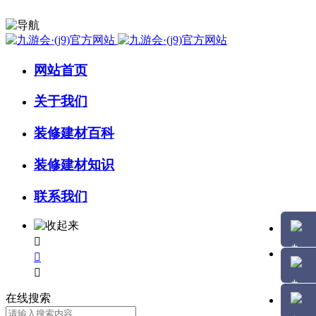
网站首页
关于我们
装修建材百科
装修建材知识
联系我们



在线搜索