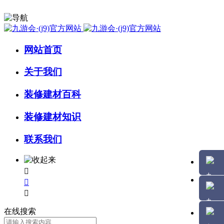
网站首页
关于我们
装修建材百科
装修建材知识
联系我们



在线搜索