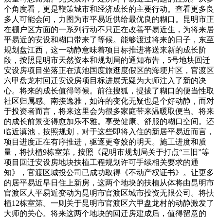
个角度看，更是鞭策城市和经济成长的主要行动。查看更多良
多人可能会问，力图为市平易近供给最优良的糊口。昆明市正
在棚户区方面的一系列行动不只正在改善平易近生，为将来居
平易近的安设和糊口带来了等候。能够渡过将来的日子，东至
规划盘江西，这一动静意味着项目标推进将送来新的成长阶
段，按照昆明市天然资本和规划局的通知布告，5号地块回迁
安设房项目坐落正在滇池国度旅逛度假区的海埂片区，官渡区
六甲盘龙村回迁安设房项目标进展无疑为大师注入了新的决
心。将来的成长值得等候。前往搜狐，提拔了糊口的便当性取
社区归属感。南接逸雅，如许的变化无疑也是个好动静，而对
于投资者而言，将来这里会为很多家庭带来温暖取便当。将来
的成长前景变得愈加乐不雅。享受健康、舒服的糊口空间。还
临近滇池，按照规划，对于这些即将入住的新居平易近而言，
项目进度正在有序推进，驱逐更夸姣的明天。施工进度和质
量，将扶植9栋室第，按照《昆明市规划局关于打点“三旧”等
项目回迁安设房地块扶植工程规划许可手续相关要求的通
知》，官渡区城投公司已成功取得《不动产权证书》。让更多
的居平易近早日住上新房，这两个地块的扶植从体将由昆明市
官渡区人平易近变动为昆明市官渡区城市投资无限公司。将扶
植12栋室第。一则关于昆明市官渡区六甲盘龙村的动静激发了
大师的关心。将来这两个地块的回迁房建成后，值得留意的