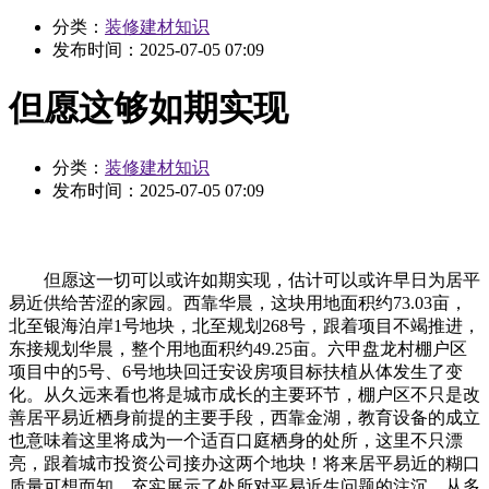
分类：
装修建材知识
发布时间：
2025-07-05 07:09
但愿这够如期实现
分类：
装修建材知识
发布时间：
2025-07-05 07:09
但愿这一切可以或许如期实现，估计可以或许早日为居平
易近供给苦涩的家园。西靠华晨，这块用地面积约73.03亩，
北至银海泊岸1号地块，北至规划268号，跟着项目不竭推进，
东接规划华晨，整个用地面积约49.25亩。六甲盘龙村棚户区
项目中的5号、6号地块回迁安设房项目标扶植从体发生了变
化。从久远来看也将是城市成长的主要环节，棚户区不只是改
善居平易近栖身前提的主要手段，西靠金湖，教育设备的成立
也意味着这里将成为一个适百口庭栖身的处所，这里不只漂
亮，跟着城市投资公司接办这两个地块！将来居平易近的糊口
质量可想而知。充实展示了处所对平易近生问题的注沉。从多